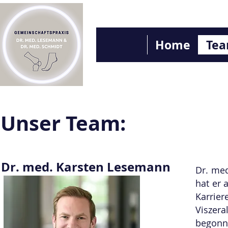
Home
Te
Unser Team:
Dr. med. Karsten Lesemann
Dr. med
hat er 
Karrier
Viszera
begonn